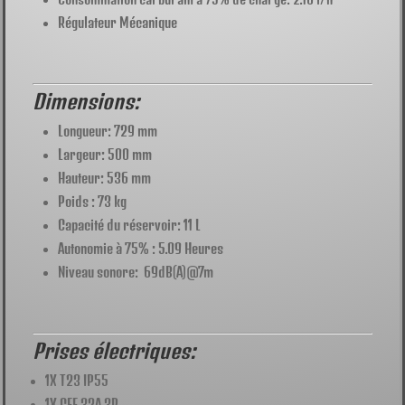
Régulateur Mécanique
Dimensions:
Longueur: 729 mm
Largeur: 500 mm
Hauteur: 536 mm
Poids : 73 kg
Capacité du réservoir: 11 L
Autonomie à 75% : 5.09 Heures
Niveau sonore: 69dB(A)@7m
Prises électriques:
1X T23 IP55
1X CEE 32A 3P