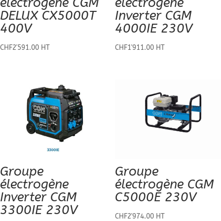
électrogène CGM
électrogène
DELUX CX5000T
Inverter CGM
400V
4000IE 230V
CHF
2'591.00
HT
CHF
1'911.00
HT
Groupe
Groupe
électrogène
électrogène CGM
Inverter CGM
C5000E 230V
3300IE 230V
CHF
2'974.00
HT