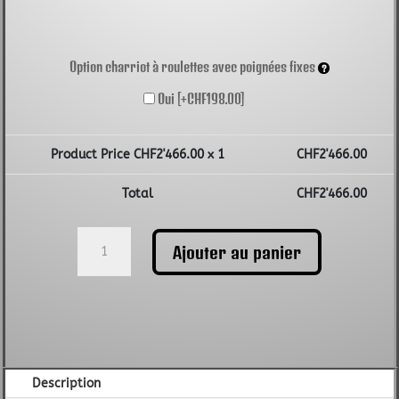
Option charriot à roulettes avec poignées fixes
Oui
[+CHF198.00]
Product Price CHF
2'466.00
x 1
CHF
2'466.00
Total
CHF
2'466.00
quantité
Ajouter au panier
de
Groupe
électrogène
Pramac
ES8000AVR
230V
Description