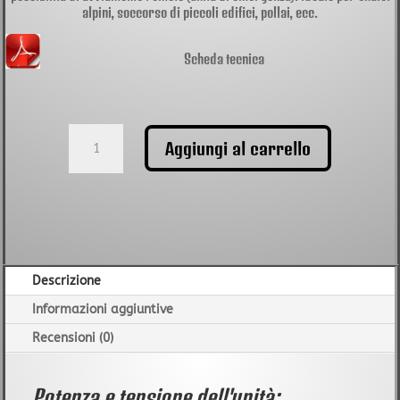
alpini, soccorso di piccoli edifici, pollai, ecc.
Scheda tecnica
Gruppo
Aggiungi al carrello
elettrogeno
CGM
Quiet
DS22000T
insonorizzato
400V
quantità
Descrizione
Informazioni aggiuntive
Recensioni (0)
Potenza e tensione dell'unità: