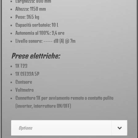
Larghezza: 800 mm
Altezza: 1150 mm
Peso: 365 kg
Capacità serbatoio: 10 L
Autonomia al 100%: 2,4 ore
Livello sonoro: ----- dB (A) @ 7m
Prese elettriche:
1X T23
1X CEE32A 5P
Contaore
Voltmetro
Connettore 1X per avviamento remoto o contatto pulito
(inverter, interruttore ON/OFF)
Options