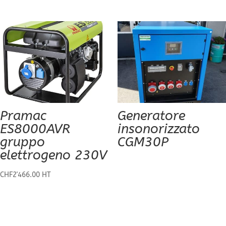
Pramac
Generatore
ES8000AVR
insonorizzato
gruppo
CGM30P
elettrogeno 230V
CHF
2'466.00
HT