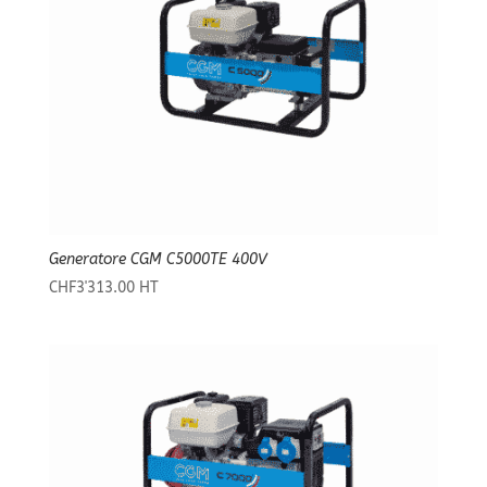
Generatore CGM C5000TE 400V
CHF
3'313.00
HT