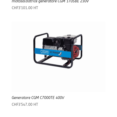
motosaldatrice generatore CGM 170SBE 230V
CHF
3'101.00
HT
Generatore CGM C7000TE 400V
CHF
3'547.00
HT