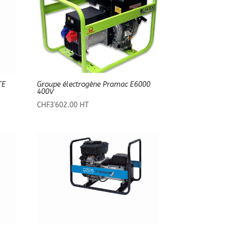
TE
Groupe électrogène Pramac E6000
400V
CHF
3'602.00
HT