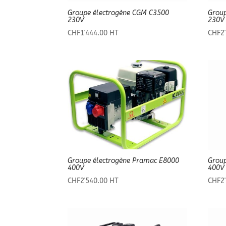
Groupe électrogène CGM C3500
Grou
230V
230V
CHF
1'444.00
HT
CHF
2
Groupe électrogène Pramac E8000
Grou
400V
400V
CHF
2'540.00
HT
CHF
2