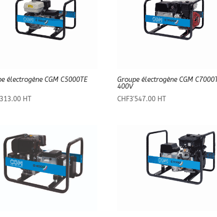
pe électrogène CGM C5000TE
Groupe électrogène CGM C7000
400V
'313.00
HT
CHF
3'547.00
HT