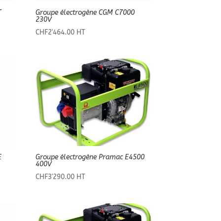
T
Groupe électrogène CGM C7000
230V
CHF
2'464.00
HT
E
Groupe électrogène Pramac E4500
400V
CHF
3'290.00
HT