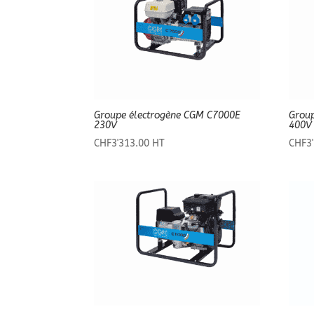
Groupe électrogène CGM C7000E
Grou
230V
400V
CHF
3'313.00
HT
CHF
3