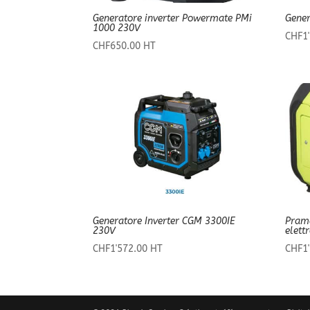
Generatore inverter Powermate PMi
Gener
1000 230V
CHF
1
CHF
650.00
HT
Generatore Inverter CGM 3300IE
Prama
230V
elett
CHF
1'572.00
HT
CHF
1