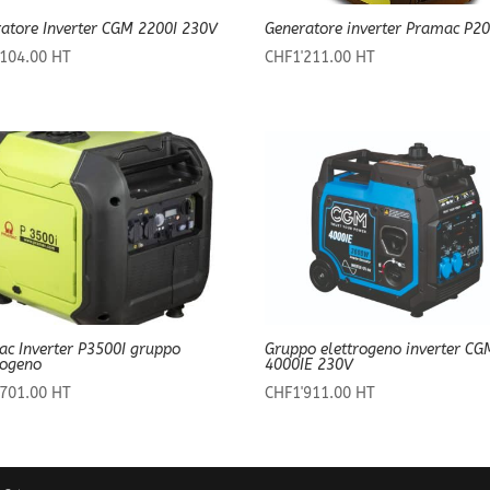
atore Inverter CGM 2200I 230V
Generatore inverter Pramac P20
'104.00
HT
CHF
1'211.00
HT
c Inverter P3500I gruppo
Gruppo elettrogeno inverter CG
rogeno
4000IE 230V
'701.00
HT
CHF
1'911.00
HT