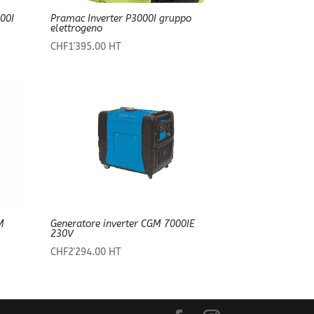
00I
Pramac Inverter P3000I gruppo
elettrogeno
CHF
1'395.00
HT
M
Generatore inverter CGM 7000IE
230V
CHF
2'294.00
HT