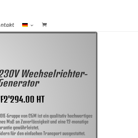
ntakt
230V Wechselrichter-
Generator
F
2'294.00
HT
IE-Gruppe von CGM ist ein qualitativ hochwertiges
hes Maß an Zuverlässigkeit und eine 12-monatige
arantie gewährleistet.
ädern für den einfachen Transport ausgestattet.