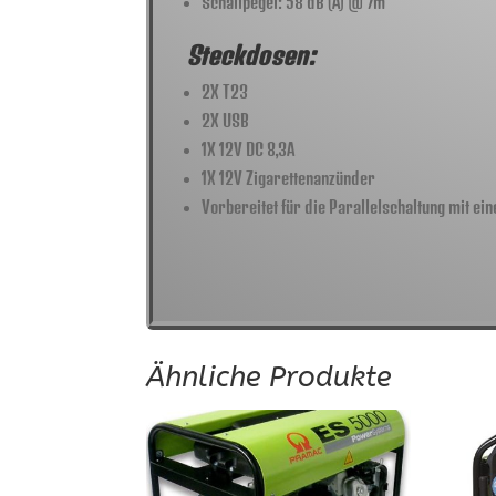
Schallpegel: 58 dB (A) @ 7m
Steckdosen:
2X T23
2X USB
1X 12V DC 8,3A
1X 12V Zigarettenanzünder
Vorbereitet für die Parallelschaltung mit ei
Ähnliche Produkte