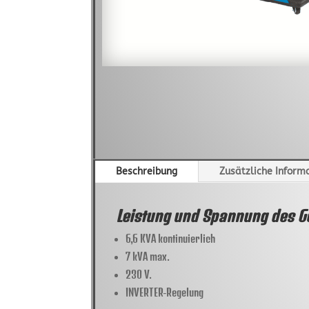
Beschreibung
Zusätzliche Inform
Leistung und Spannung des G
6,6 KVA kontinuierlich
7 kVA max.
230 V.
INVERTER-Regelung