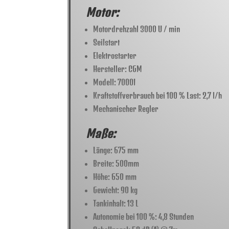
Motor:
Motordrehzahl 3000 U / min
Seilstart
Elektrostarter
Hersteller: CGM
Modell: 7000I
Kraftstoffverbrauch bei 100 % Last: 2,7 l/h
Mechanischer Regler
Maße:
Länge: 675 mm
Breite: 500mm
Höhe: 650 mm
Gewicht: 90 kg
Tankinhalt: 13 L
Autonomie bei 100 %: 4,8 Stunden