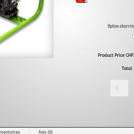
Option charrio
Product Price CHF
Total
quantité
de
Groupe
électrogène
Pramac
E4500
230V
mentaires
Avis (0)