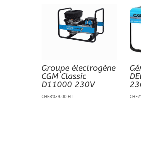
Groupe électrogène
Gé
CGM Classic
DE
D11000 230V
23
CHF
8'029.00
HT
CHF
2