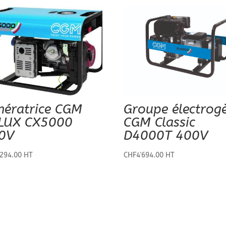
nératrice CGM
Groupe électrog
LUX CX5000
CGM Classic
0V
D4000T 400V
'294.00
HT
CHF
4'694.00
HT