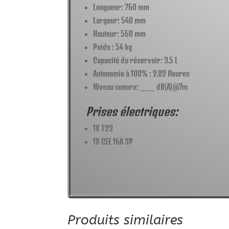
Longueur: 760 mm
Largeur: 540 mm
Hauteur: 560 mm
Poids : 54 kg
Capacité du réservoir: 3.5 L
Autonomie à 100% : 2.82 Heures
Niveau sonore: ___ dB(A)@7m
Prises électriques:
1X T23
1X CEE 16A 3P
Produits similaires