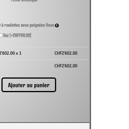
t à roulettes avec poignées fixes
Oui
[+CHF198.00]
2'602.00
x 1
CHF
2'602.00
CHF
2'602.00
Ajouter au panier