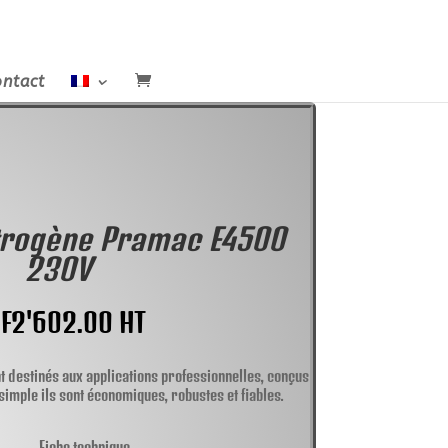
ntact
trogène Pramac E4500
230V
F
2'602.00
HT
t destinés aux applications professionnelles, conçus
simple ils sont économiques, robustes et fiables.
Fiche technique