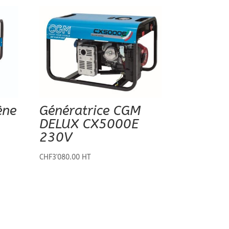
ène
Génératrice CGM
DELUX CX5000E
230V
CHF
3'080.00
HT