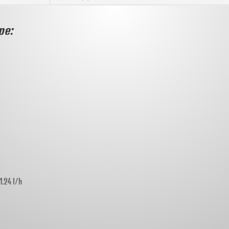
pe:
.24 l/h