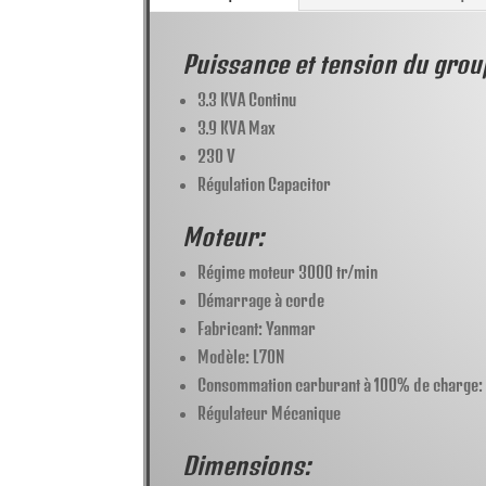
Puissance et tension du grou
3.3 KVA Continu
3.9 KVA Max
230 V
Régulation Capacitor
Moteur:
Régime moteur 3000 tr/min
Démarrage à corde
Fabricant: Yanmar
Modèle: L70N
Consommation carburant à 100% de charge: 1
Régulateur Mécanique
Dimensions: